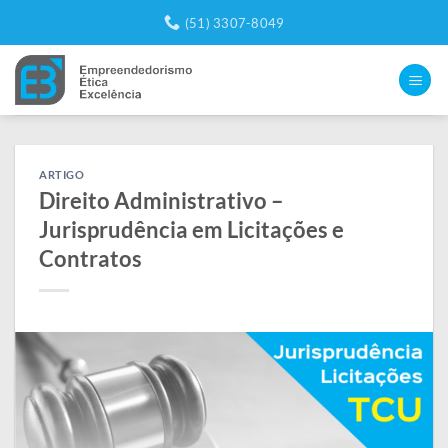
Skip
(51) 3307-8049
to
content
ARTIGO
Direito Administrativo –
Jurisprudência em Licitações e
Contratos