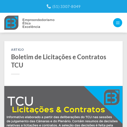
Skip
(51) 3307-8049
to
content
ARTIGO
Boletim de Licitações e Contratos
TCU