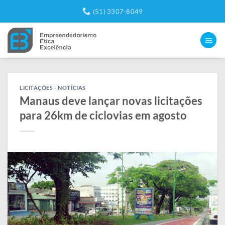
Skip
(51) 3307-8049
to
content
LICITAÇÕES - NOTÍCIAS
Manaus deve lançar novas licitações
para 26km de ciclovias em agosto