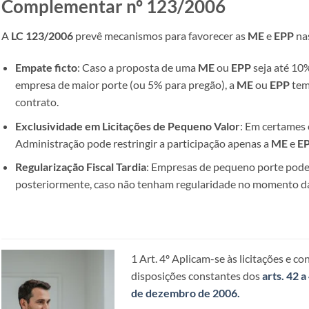
Complementar nº 123/2006
A
LC 123/2006
prevê mecanismos para favorecer as
ME
e
EPP
na
Empate ficto
: Caso a proposta de uma
ME
ou
EPP
seja até 10
empresa de maior porte (ou 5% para pregão), a
ME
ou
EPP
tem 
contrato.
Exclusividade em Licitações de Pequeno Valor
: Em certames 
Administração pode restringir a participação apenas a
ME
e
E
Regularização Fiscal Tardia
: Empresas de pequeno porte pode
posteriormente, caso não tenham regularidade no momento da
1
Art. 4º Aplicam-se às licitações e co
disposições constantes dos
arts. 42 
de dezembro de 2006.